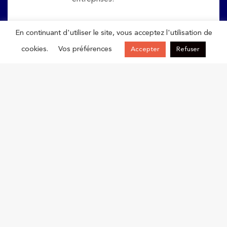
En continuant d'utiliser le site, vous acceptez l'utilisation de
cookies.
Vos préférences
Accepter
Refuser
ACCOMPAGNER
Finance et gestion
Croissance Externe
Aide aux entreprises en difficultés
International
Emploi et Handicap
Relation Ecoles-Entreprises